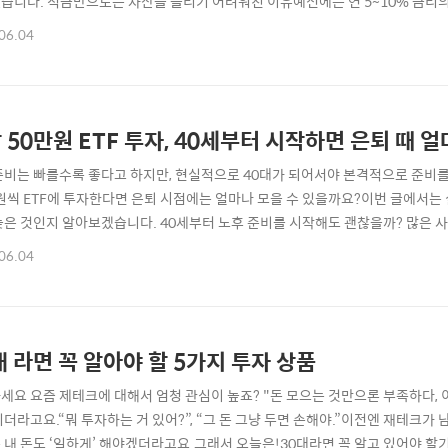
습니다. 적금만으로는 자산을 늘리기 어려워진 이유예전에는 연 5~10% 금리의
 높은 금리를 제공하는 상품을 찾기 어렵고, 물가 상승률까지 고려하면 실질 수
06.04
대신 ETF 투자를 고민하고 있습니다.물론 ETF는 원금 보장이 되지 않지만 장
 비교 조건이번 계산은 다음과..
 50만원 ETF 투자, 40세부터 시작하면 은퇴 때 
준비는 빠를수록 좋다고 하지만, 현실적으로 40대가 되어서야 본격적으로 준비
 원씩 ETF에 투자한다면 은퇴 시점에는 얼마나 모을 수 있을까요?이번 글에서는 
늦은 것인지 알아보겠습니다. 40세부터 노후 준비를 시작해도 괜찮을까? 많은 사
작 시점보다 꾸준함입니다.특히 ETF는 개별 종목에 비해 분산투자가 가능하고 
06.04
고 있습니다.대표적으로 많이 투자하는 ETF는 다음과 같습니다.미국 S&P500 ET
으로 연평..
대 라면 꼭 알아야 할 5가지 투자 상품
세요 요즘 제테크에 대해서 엄청 관심이 높죠? "돈 모으는 것만으론 부족하다, 
리더라고요.“뭐 투자하는 거 있어?”, “그 돈 그냥 두면 손해야.”이전엔 재테크
 내 돈도 ‘일하게’ 해야겠더라고요.그래서 오늘은!30대라면 꼭 알고 있어야 할