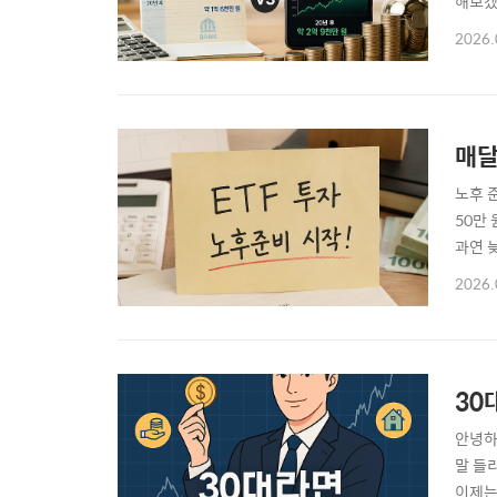
해보겠
근에는
2026.
적금 
니다.
매달
노후 
50만
과연 
은 시
2026.
활용되
장기적
30
안녕하
말 들
이제는