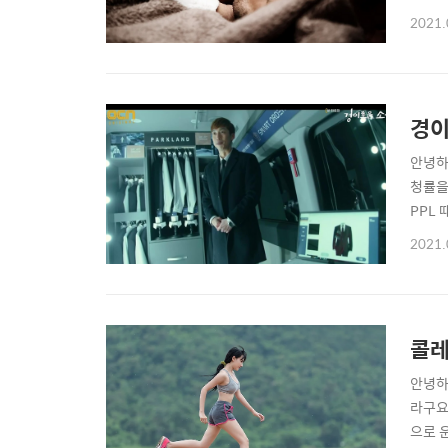
습니다
2021.
리며,
다. 
경이
안녕하
청률을
PPL
나 들
2021.
의니까
먹다가.
콜레
안녕하
라구요
으로 