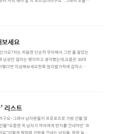
부터 시작 해야 할 지 모르겠더라구요...그래서 오늘
고 해요. 자격증을 통해 새로운 길을 열 수 있다는 사
들에게 유용할지 함께 알아볼까요? 1. 사회복지사 자
인해보세요
으신가요?저는 처음엔 단순히 무리해서 그런 줄 알았는
50대 남성만 걸리는 병이라고 생각했는데,요즘은 30대
상, 이렇다면 의심해보세요한쪽 엄지발가락에 갑작스러
증상은 보통 며칠 내로 사라졌다가, 반복해서 나타나기
. ✔️ 요산 수치 기준은 어떻게 될까요?정상 수치:남
’ 리스트
라구요~그래서 남자분들이 프로포즈로 가방 선물 많
물?요즘엔 꼭 남자가 여자에게 반지를 건네야만 ‘프
어요"이렇게 말하며 가방을 건네는 남자들, 점점 늘고