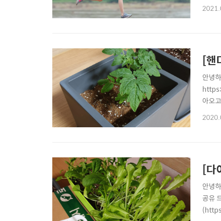
기본 
2021.
다. 
에서 
[핸
안녕하
http
아오고
런걸 보
2020.
에 2
[다
안녕하
공유 
(htt