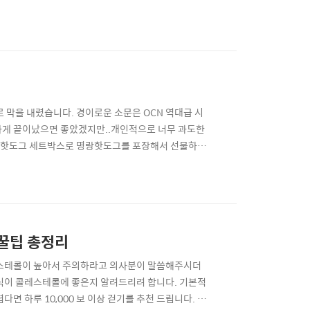
됩니다. ○ 자랑스러운 엄마, 아빠가 되신 것을 축하드
앞날에 축복만 가득하기를 빕니다. ○ 출산 축하드립니
로 막을 내렸습니다. 경이로운 소문은 OCN 역대급 시
하게 끝이났으면 좋았겠지만..개인적으로 너무 과도한
 명랑핫도그 세트박스로 명랑핫도그를 포장해서 선물하거
ㅋ 읭......?! 뭐 여튼 여기까진 오케이. 자본주
장면에서 트레이드마크인 빨간 츄리닝을 입고 고기를
 꿀팁 총정리
레스테롤이 높아서 주의하라고 의사분이 말씀해주시더
음식이 콜레스테롤에 좋은지 알려드리려 합니다. 기본적
 하루 10,000 보 이상 걷기를 추천 드립니다. 1.