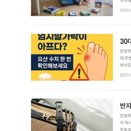
시작해
은, 
2025.
실, 
격증: 
30
안녕하
데,주
에서도
운 통
2025.
때문에
성 기준: 
반지
안녕하
이 하
로포즈