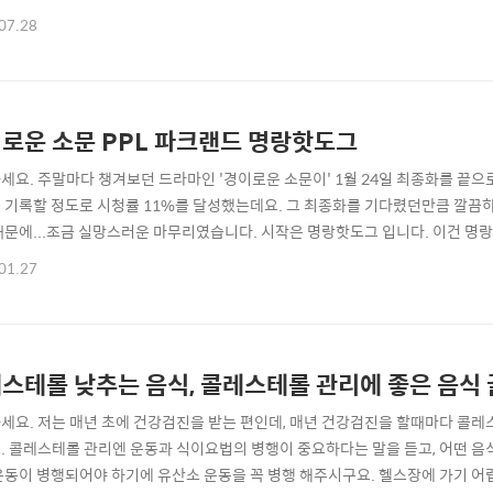
. 물론 진심을 담아서요! 작은 문자 하나일지도 모르나 당사자들에게는 큰 힘이 
07.28
 아기에게 큰 축복이 가득하기를 빕니다. ○ 순산하셨다니 다행입니다. 아기의 
몸조리 잘하시고 건강하게 뵙..
로운 소문 PPL 파크랜드 명랑핫도그
세요. 주말마다 챙겨보던 드라마인 '경이로운 소문이' 1월 24일 최종화를 끝으
 기록할 정도로 시청률 11%를 달성했는데요. 그 최종화를 기다렸던만큼 깔끔
 때문에...조금 실망스러운 마무리였습니다. 시작은 명랑핫도그 입니다. 이건
고갈수 있는 서비스인데요. 급 등장하면서 뜬금 핫도그 가지고 나오심ㅋㅋㅋㅋㅋㅋㅋㅋ
01.27
요. 마지막에 전국 일주하면서 한 마을에서 고기를 먹는 장면이 나옵니다. 그 
..갑자기 밖에 검은 밴들이 등..
스테롤 낮추는 음식, 콜레스테롤 관리에 좋은 음식
세요. 저는 매년 초에 건강검진을 받는 편인데, 매년 건강검진을 할때마다 콜
. 콜레스테롤 관리엔 운동과 식이요법의 병행이 중요하다는 말을 듣고, 어떤 
운동이 병행되어야 하기에 유산소 운동을 꼭 병행 해주시구요. 헬스장에 가기 어렵다면