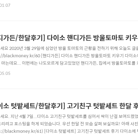
식이요법 과식을 금하고 표준체중을 유지합니다. 균형된 영양소가 포함된 식사를
01.07
섬유소가 풍부한 음식 위주로 식단을 짭니다. 최대한 염분이 많은 음식은 피합니다.
콜레스테롤의 흡수가 줄어듭니다...
디가든/한달후기] 다이소 핸디가든 방울토마토 키
세요 2020년 3월 29일에 심었던 방울 토마토의 근황을 전하기 위해 오늘도 글을 
s://blackmoney.kr/60 [핸디가든] 다이소 핸디가든 방울토마토 키우기 
 마는데요... 이번에는 나도모르게 담고있었던 핸디가든, 집에서 방울토마토를 
면 지.. blackmoney.kr 이렇게 심었었는데... 한 1주일 지나니 싹이나고..
05.05
개가 자라나니 너무 작아지고 영양도 부족할 거 같아서... 두개 중에 작은걸 작은 화
이소 텃밭세트/한달후기] 고기친구 텃밭세트 한달 
세요. 지난 4월 7일...다이소 고기친구 텃밭세트를 심어서 싹이 난걸 보여드렸었
드리려고 포스팅을 하게 되었습니다. 우선 한달 전 모습 살펴 보실까요! 아래 
ps://blackmoney.kr/61) [다이소 텃밭세트] 고기친구 텃밭세트 후기 