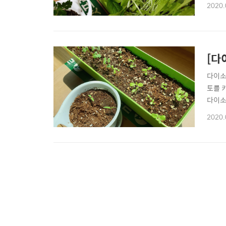
고 마
2020.
보면 지
니다...
[다
다이소
토를 
다이소
면 교
2020.
게 아
긴 합