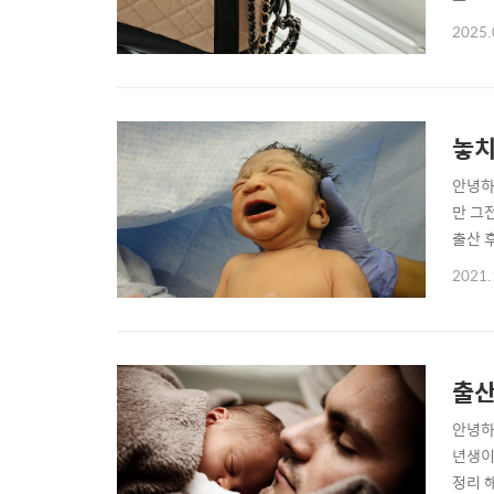
있어요
2025.
지보다
플랩백
놓치
안녕하
만 그
출산 
코로나
2021.
약 확
출산 
출산
안녕하
년생이
정리 