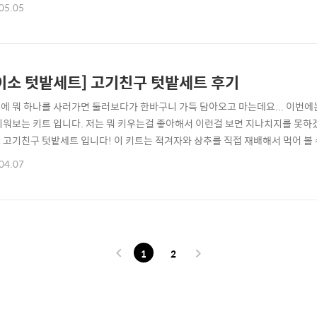
는데요... 이번에는 나도모르게 담고있었던 핸디가든, 집에서 방울토마토를 키워
05.05
.. blackmoney.kr 이게 한달 전의 모습인데요..새싹도 나고 아주 귀여운 모습
이소 텃밭세트] 고기친구 텃밭세트 후기
에 뭐 하나를 사러가면 둘러보다가 한바구니 가득 담아오고 마는데요... 이번
키워보는 키트 입니다. 저는 뭐 키우는걸 좋아해서 이런걸 보면 지나치지를 못하
 고기친구 텃밭세트 입니다! 이 키트는 적겨자와 상추를 직접 재배해서 먹어 볼
육에도 좋고 가격도 저렴해서 참 좋은것 같더라구요. 바로 이렇게 생긴 고기친구
04.07
이들과 재미로 키워보는데는 이렇게 조금씩 소분되어 있는 것이 더 저렴합니다. 가격
니다ㅋㅋㅋㅋㅋㅋ 일단은 뭐가 들었나 ..
1
2