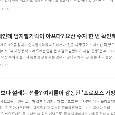
야 할지 막막하죠.저도 애기 어린이집 보내고 다시 돈 벌어야 할 생각에 어디서 
육아와 일을 병행하면서도 새로운 직업을 시작할 수 있는 방법에 대해 이야기해보려
04.14
생각보다 많은 분들이 모를 수도 있거든요. 그럼, 어떤 자격증들이 경력 단절 여성
사람..
대인데 엄지발가락이 아프다? 요산 수치 한 번 확
세요 :)요즘 갑자기 엄지발가락이 찌릿하거나, 걸을 때 통증이 느껴지신 적 있
변에서 “혹시 통풍 아니야?”라는 말을 듣고 깜짝 놀랐어요.사실 ‘통풍’은 40~
 요산 수치가 높아져 통풍 증상을 겪는 경우가 많다고 해요 ✔️ 통풍 초기 증
증붓기와 열감걸을 때 찌르는 듯한 통증주로 밤이나 새벽에 심해지는 경우이런 
04.11
“잠깐 아팠던 거겠지” 하고 넘어가기 쉬워요.하지만 이게 통풍의 시작일 수 있어요
3.5 ~ 7.0 ..
보다 설레는 선물? 여자들이 감동한 ‘프로포즈 가방
세요요즘 주변에 보니까 결혼 적령기인지 프로포즈 받는 사진이 많이 올라오더
시는 것 같아서추천한번 해드릴려고 포스팅 준비해봤어요 ✨ 반지보다 설레는 선
’일까요?"매일 들고 다닐 수 있는 가방으로, 평생 함께하자는 마음을 전하고 싶