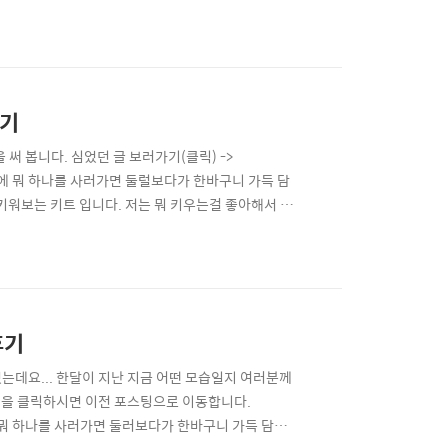
 합니다. 과도한 지방/콜레스테롤의 섭취를 제한합니
 2. 섬유소의 섭취 섬유소가 많은 음식을 섭취하면 장
우기
써 봅니다. 심었던 글 보러가기(클릭) ->
다이소에 뭐 하나를 사러가면 둘럴보다가 한바구니 가득 담
키워보는 키트 입니다. 저는 뭐 키우는걸 좋아해서 이
. 5개 중에 2개 발아되어서 크기 시작합니다. 저 작은 화분
분에 남겨두고... 나머지 한개는 작은 다른 화분에 ..
후기
는데요... 한달이 지난 지금 어떤 모습일지 여러분께
사진을 클릭하시면 이전 포스팅으로 이동합니다.
다이소에 뭐 하나를 사러가면 둘러보다가 한바구니 가득 담아오