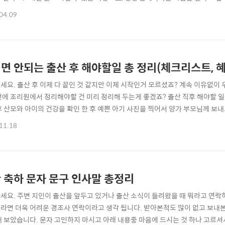
!가방은 단순한 물건이 아니에요.매일 손에 쥐고, 거울 볼 때마다 마주치고, 그 
04.09
 감동적인 선물이 될 수 있어요.오늘은 여자들이 실제로 감동한 💕‘프로포즈용 명품
✔️ 여자들의 드림백 그..
면 안되는 출산 후 해야할일 총 정리(체크리스트, 혜
세요. 출산 후 이제 다 끝인 것 같지만 이제 시작인거 모르셨죠? 계속 이유없이 
전에 조리원에서 정리해야할 건 미리 정리해 두는게 좋겠죠? 출산 직후 해야할 일
후 산모와 아이의 건강을 확인 한 후 예쁜 아기 사진을 찍어서 양가 부모님께 보내
 때문에 병원 방문도 안되고 조리원이 끝난 후에야 보실 수 있기때문에 사진을 자
11.18
인하기 유명한 산후조리원은 아이를 가지자 마자 예약을 해두는게 보통인데요, 
일자에 따라 변동이..
 축하 문자 문구 인사말 총정리
세요. 주변 지인이 출산을 앞두고 있거나 출산 소식이 들려왔을 때 뭐라고 연락하
라면 더욱 어려운 경조사 연락이라고 생각 됩니다. 받아본적도 많이 없고 보내본
해 보았습니다. 문자 고민하지 마시고 아래 내용중 마음에 드시는 것 하나 고르셔