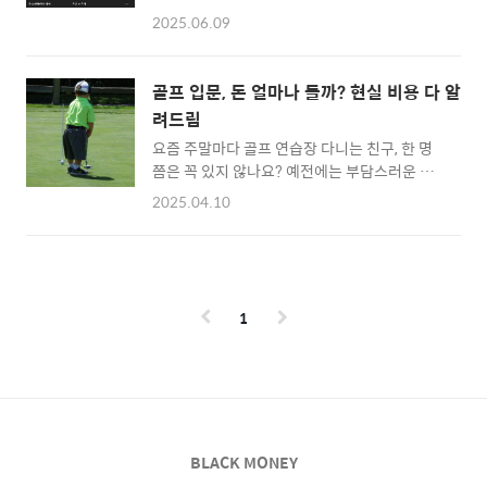
딩 가기 전 꼭 챙겨야 할 준비물을체크리스트 형
별도 휴대 필요 (손목 + 거리측정기)GPS 초기
2025.06.09
식으로 정리해봤어요.하나씩 꼼꼼히 챙기면 당
수신 시간 있을 수 있음스마트 기능 부족 2️⃣ 스
황 없이 여유 있게 라운딩할 수 있어요! 화이팅!
마트워치(애플워치, 갤럭시워치 등) 장점 & 단
1. ✅ 골프 클럽 & 장갑기본 클럽세트 (드라이
점장점한 손목에서 여러 기능 사용 가능 (전화,
골프 입문, 돈 얼마나 들까? 현실 비용 다 알
버, 우드, 아이언, 웨지, 퍼터)골프장갑 1~2개
메시지, 피트니스 등)골프 앱 연동으로 거리 측
려드림
(땀에 대비해 여분 챙기면 좋아요) 2. 👕 골프웨
정..
요즘 주말마다 골프 연습장 다니는 친구, 한 명
어 & 모자기능성 골프웨어 (상의, 하의)썬캡 또
쯤은 꼭 있지 않나요? 예전에는 부담스러운 취
는 모자골프화 & 여분 양말날씨 따라 바람막이
미 같았는데, 요즘은 30대 입문자들도 진짜 많
나 우비 3. 🧴 자외선 차단 & 위생용품선크림팔
2025.04.10
아졌어요.저는 엄마 아빠 덕분에 조금 일찍 시작
토시물티슈, 손 소독제구강청결제(라운딩 전후
은 했지만 처음에 그게 가장 궁금했어요. 도대체
상쾌함 유지!) 4. 🏌️ 골프볼 & 악세서리골프공
얼마 드는 거야?” 검색해도 정보는 천차만별이
6~12개 (초보는 더 넉넉히!) 로스트볼로 넉넉
고, 브랜드만 보면 수백만 원짜리 장비도 수두룩
하게 ~티, 마커, 볼라이너거리 측..
하더라고요. 그래서 제가 직접 경험해본 골프 입
1
문 비용을 가장 현실적인 기준으로 정리해봤어
요!✔️ 어떤 장비부터 준비해야 할지✔️ 레슨은
꼭 받아야 하는지✔️ 전체적으로 얼마 정도 들었
는지돈 들이는 취미인 건 맞지만, 생각보다 합리
적으로 시작할 수도 있어요. 괜히 지갑 먼저 열
지 마시고, 이 글 먼저 보고 천천히 준비해보세
BLACK MONEY
요! 1. 입문용 장비 준비비용 💸처음부터 풀세