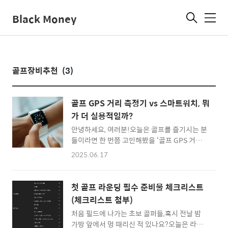
Black Money
메
뉴
골프장비추천
(3)
골프 GPS 거리 측정기 vs 스마트워치, 뭐
가 더 실용적일까?
안녕하세요, 여러분!오늘은 골프를 즐기시는 분
들이라면 한 번쯤 고민해봤을 ‘골프 GPS 거리
측정기’와 ‘스마트워치’ 중 어떤 기기가 더 실용
2025.06.17
적인지에 대해 이야기해보려고 합니다.각각의
장단점과 활용도를 비교해보면서, 나에게 맞는
최적의 선택을 찾는 데 도움이 되길 바랍니다.그
첫 골프 라운딩 필수 준비물 체크리스트
럼 바로 시작할게요! 1️⃣ 골프 GPS 거리 측정기
(체크리스트 첨부)
장점 & 단점장점골프 전용 기능 집중정확한 코
처음 필드에 나가는 초보 골퍼들,혹시 전날 밤
스 정보 및 거리 측정배터리 오래감 (필드에서
가방 앞에서 멍 때리신 적 있나요?오늘은 라운
하루 이상 가능)방수 및 내구성 우수단점기기