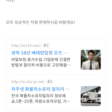
니다!
모두 성공적인 차량 판매하시길 바랄게요!
http://oz119.com/
광고
경력 18년 베테랑탐정 오즈 전
국지사운영
비밀보장.증거수집.기업문제 간결한
방법과 합리적 비용으로 고민해결
100% 고민의뢰 성공 100%
http://m.cha-ju.net/
광고
차주넷 화물차소유자 일자리 차
주넷 전국화물차소유자일자리
전국 화물차소유자일자리 정보제
공,1톤~25톤, 차량소유자모집, 기업
물류업체모집,