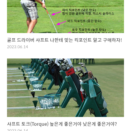
골프 드라이버 샤프트 나한테 맞는 킥포인트 알고 구매하자!
2023.06.14
샤프트 토크(Torque) 높은게 좋은거야 낮은게 좋은거야?
2023.06.14