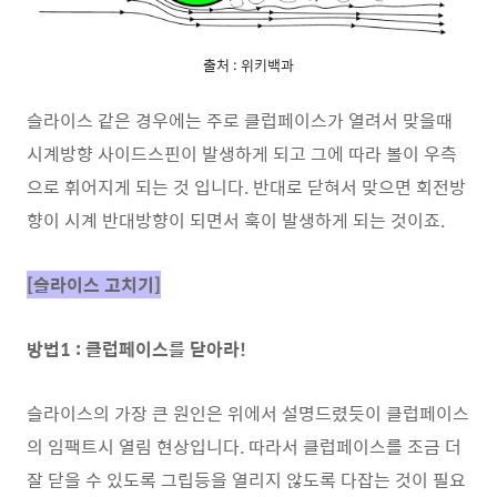
출처 : 위키백과
슬라이스 같은 경우에는 주로 클럽페이스가 열려서 맞을때
시계방향 사이드스핀이 발생하게 되고 그에 따라 볼이 우측
으로 휘어지게 되는 것 입니다. 반대로 닫혀서 맞으면 회전방
향이 시계 반대방향이 되면서 훅이 발생하게 되는 것이죠.
[슬라이스 고치기]
방법1 : 클럽페이스를 닫아라!
슬라이스의 가장 큰 원인은 위에서 설명드렸듯이 클럽페이스
의 임팩트시 열림 현상입니다. 따라서 클럽페이스를 조금 더
잘 닫을 수 있도록 그립등을 열리지 않도록 다잡는 것이 필요