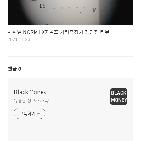
차쉬넬 NORM LX7 골프 거리측정기 장단점 리뷰
2021.11.23
댓글
0
Black Money
유용한 정보가 가득!
구독하기