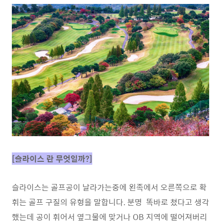
[슬라이스 란 무엇일까?]
슬라이스는 골프공이 날라가는중에 왼족에서 오른쪽으로 확
휘는 골프 구질의 유형을 말합니다. 분명 똑바로 쳤다고 생각
했는데 공이 휘어서 옆그물에 맞거나 OB 지역에 떨어져버리