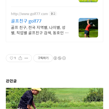
http://www.golf77.com
광고
골프친구 golf77
골프 친구, 전국 지역별, 나이별, 성
별, 직업별 골프친구 검색, 동호인 결
성.
1
구독하기
관련글