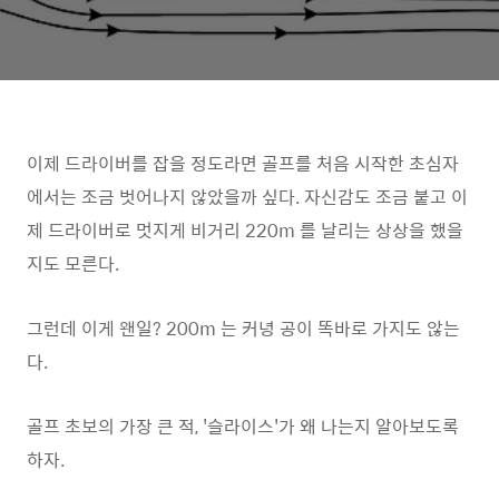
이제 드라이버를 잡을 정도라면 골프를 처음 시작한 초심자
에서는 조금 벗어나지 않았을까 싶다. 자신감도 조금 붙고 이
제 드라이버로 멋지게 비거리 220m 를 날리는 상상을 했을
지도 모른다.
그런데 이게 왠일? 200m 는 커녕 공이 똑바로 가지도 않는
다.
골프 초보의 가장 큰 적, '슬라이스'가 왜 나는지 알아보도록
하자.