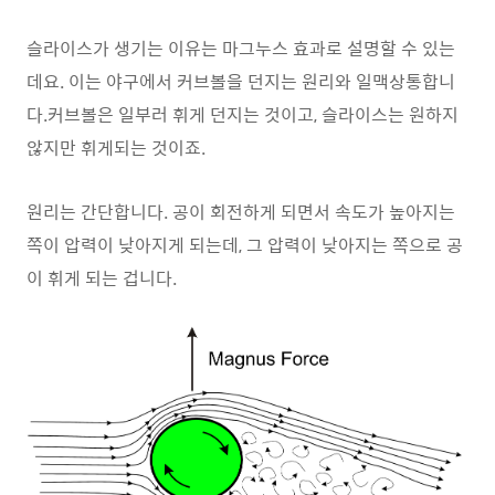
슬라이스가 생기는 이유는 마그누스 효과로 설명할 수 있는
데요. 이는 야구에서 커브볼을 던지는 원리와 일맥상통합니
다.커브볼은 일부러 휘게 던지는 것이고, 슬라이스는 원하지
않지만 휘게되는 것이죠.
원리는 간단합니다. 공이 회전하게 되면서 속도가 높아지는
쪽이 압력이 낮아지게 되는데, 그 압력이 낮아지는 쪽으로 공
이 휘게 되는 겁니다.