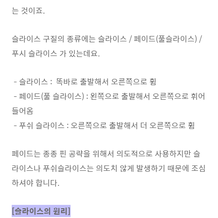
는 것이죠.
슬라이스 구질의 종류에는 슬라이스 / 페이드(풀슬라이스) /
푸시 슬라이스 가 있는데요.
- 슬라이스 : 똑바로 출발해서 오른쪽으로 휨
- 페이드(풀 슬라이스) : 왼쪽으로 출발해서 오른쪽으로 휘어
들어옴
- 푸쉬 슬라이스 : 오른쪽으로 출발해서 더 오른쪽으로 휨
페이드는 종종 핀 공략을 위해서 의도적으로 사용하지만 슬
라이스나 푸쉬슬라이스는 의도치 않게 발생하기 때문에 조심
하셔야 합니다.
[슬라이스의 원리]